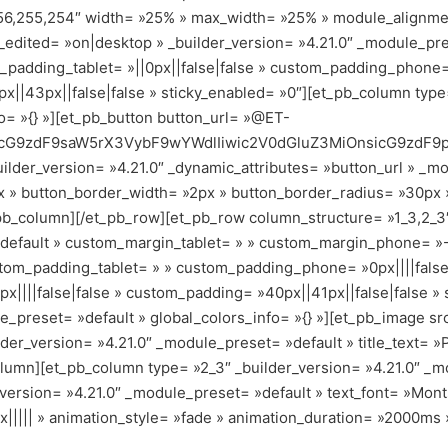
56,255,254″ width= »25% » max_width= »25% » module_alignmen
edited= »on|desktop » _builder_version= »4.21.0″ _module_pre
_padding_tablet= »||0px||false|false » custom_padding_phone= 
px||43px||false|false » sticky_enabled= »0″][et_pb_column type
o= »{} »][et_pb_button button_url= »@ET-
cG9zdF9saW5rX3VybF9wYWdlIiwic2V0dGluZ3MiOnsicG9zdF9pZC
lder_version= »4.21.0″ _dynamic_attributes= »button_url » _mo
 » button_border_width= »2px » button_border_radius= »30px » 
et_pb_column][/et_pb_row][et_pb_row column_structure= »1_3,2_
default » custom_margin_tablet= » » custom_margin_phone= »-3
tom_padding_tablet= » » custom_padding_phone= »0px||||false
px||||false|false » custom_padding= »40px||41px||false|false »
e_preset= »default » global_colors_info= »{} »][et_pb_image sr
er_version= »4.21.0″ _module_preset= »default » title_text= 
lumn][et_pb_column type= »2_3″ _builder_version= »4.21.0″ _m
_version= »4.21.0″ _module_preset= »default » text_font= »Monts
|||| » animation_style= »fade » animation_duration= »2000ms » 