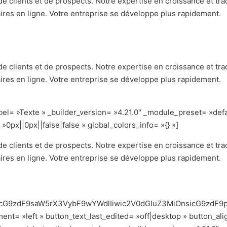
e clients et de prospects. Notre expertise en croissance et tra
ires en ligne. Votre entreprise se développe plus rapidement.
e clients et de prospects. Notre expertise en croissance et tra
ires en ligne. Votre entreprise se développe plus rapidement.
l= »Texte » _builder_version= »4.21.0″ _module_preset= »defaul
px||0px||false|false » global_colors_info= »{} »]
e clients et de prospects. Notre expertise en croissance et tra
ires en ligne. Votre entreprise se développe plus rapidement.
icG9zdF9saW5rX3VybF9wYWdlIiwic2V0dGluZ3MiOnsicG9zdF9p
nt= »left » button_text_last_edited= »off|desktop » button_ali