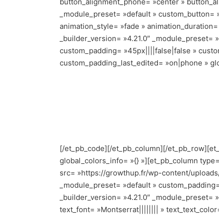
button_alignment_phone= »center » button_ali
_module_preset= »default » custom_button= »
animation_style= »fade » animation_duration=
_builder_version= »4.21.0″ _module_preset= »d
custom_padding= »45px||||false|false » custo
custom_padding_last_edited= »on|phone » glob
[/et_pb_code][/et_pb_column][/et_pb_row][et_
global_colors_info= »{} »][et_pb_column type=
src= »https://growthup.fr/wp-content/uploads/
_module_preset= »default » custom_padding= »
_builder_version= »4.21.0″ _module_preset= »d
text_font= »Montserrat|||||||| » text_text_col