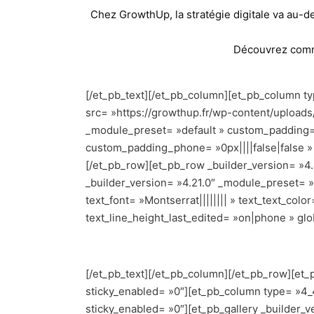
Chez GrowthUp, la stratégie digitale va au-d
Découvrez comme
[/et_pb_text][/et_pb_column][et_pb_column ty
src= »https://growthup.fr/wp-content/uploads/
_module_preset= »default » custom_padding= »
custom_padding_phone= »0px||||false|false »
[/et_pb_row][et_pb_row _builder_version= »4.
_builder_version= »4.21.0″ _module_preset= »d
text_font= »Montserrat|||||||| » text_text_col
text_line_height_last_edited= »on|phone » glob
[/et_pb_text][/et_pb_column][/et_pb_row][et_
sticky_enabled= »0″][et_pb_column type= »4_4
sticky_enabled= »0″][et_pb_gallery _builder_