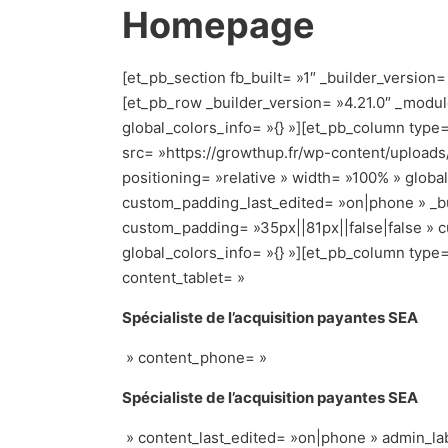
Homepage
[et_pb_section fb_built= »1″ _builder_version
[et_pb_row _builder_version= »4.21.0″ _modul
global_colors_info= »{} »][et_pb_column type=
src= »https://growthup.fr/wp-content/uploads/
positioning= »relative » width= »100% » glob
custom_padding_last_edited= »on|phone » _bu
custom_padding= »35px||81px||false|false » c
global_colors_info= »{} »][et_pb_column type=
content_tablet= »
Spécialiste de l’acquisition payantes SEA
» content_phone= »
Spécialiste de l’acquisition payantes SEA
» content_last_edited= »on|phone » admin_lab