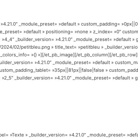
= »4.21.0″ _module_preset= »default » custom_padding= »0px||0px
e_preset= »default » positioning= »none » z_index= »0″ custom
 »4_4″ _builder_version= »4.21.0″ _module_preset= »default » 
2024/02/petitbleu.png » title_text= »petitbleu » _builder_versi
al_colors_info= »{} »][/et_pb_image][/et_pb_column][/et_pb_ro
ilder_version= »4.21.0″ _module_preset= »default » custom_mar
ustom_padding_tablet= »35px||81px||false|false » custom_padd
 »2_5″ _builder_version= »4.21.0″ _module_preset= »default » gl
el= »Texte » _builder_version= »4.21.0″ _module_preset= »defa