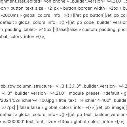
gnment_last_edited= »on|phone » _builder_version= »4.21.0″ _d
on » button_text_size= »21px » button_border_width= »2px » b
 »2000ms » global_colors_info= »{} »][/et_pb_button][/et_pb_c
efault » global_colors_info= »{} »][et_pb_code _builder_versio
m_padding_tablet= »45px||||false|false » custom_padding_phone
al_colors_info= »{} »]
pb_row column_structure= »1_3,1_3,1_3″ _builder_version= »4.2
 »1_3″ _builder_version= »4.21.0″ _module_preset= »default » g
2024/02/Fichier-4-100.jpg » title_text= »Fichier 4-100″ _builde
77px||||false|false » global_colors_info= »{} »][/et_pb_image
efault » global_colors_info= »{} »][et_pb_text _builder_versio
or= »#000000″ text_font_size= »13px » global_colors_info= »{} »]