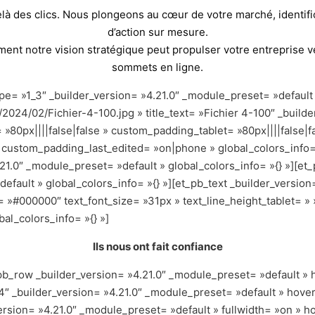
elà des clics. Nous plongeons au cœur de votre marché, identifi
d’action sur mesure.
nt notre vision stratégique peut propulser votre entreprise 
sommets en ligne.
pe= »1_3″ _builder_version= »4.21.0″ _module_preset= »default 
2024/02/Fichier-4-100.jpg » title_text= »Fichier 4-100″ _builde
80px||||false|false » custom_padding_tablet= »80px||||false|fa
 custom_padding_last_edited= »on|phone » global_colors_info=
21.0″ _module_preset= »default » global_colors_info= »{} »][e
efault » global_colors_info= »{} »][et_pb_text _builder_versio
or= »#000000″ text_font_size= »31px » text_line_height_tablet= 
al_colors_info= »{} »]
Ils nous ont fait confiance
pb_row _builder_version= »4.21.0″ _module_preset= »default » 
″ _builder_version= »4.21.0″ _module_preset= »default » hover
version= »4.21.0″ _module_preset= »default » fullwidth= »on » 