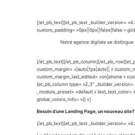
[/et_pb_text][et_pb_text _builder_version= »4
custom_padding= »0px||0px||false|false » glob
Notre agence digitale se distingu
[/et_pb_text][/et_pb_column][/et_pb_row][et_
custom_margin= »|auto|1px|auto|| » custom_m
custom_margin_last_edited= »on|phone » custo
[et_pb_column type= »2_3″ _builder_version= »
_module_preset= »default » text_text_color= 
global_colors_info= »{} »]
Besoin d’une Landing Page, un nouveau site? 
[/et_pb_text][et_pb_text _builder_version= »4.