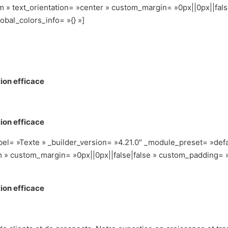
m » text_orientation= »center » custom_margin= »0px||0px||fals
obal_colors_info= »{} »]
ion efficace
ion efficace
el= »Texte » _builder_version= »4.21.0″ _module_preset= »defa
m » custom_margin= »0px||0px||false|false » custom_padding= »
ion efficace