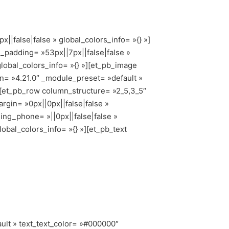
||false|false » global_colors_info= »{} »]
_padding= »53px||7px||false|false »
global_colors_info= »{} »][et_pb_image
on= »4.21.0″ _module_preset= »default »
w][et_pb_row column_structure= »2_5,3_5″
gin= »0px||0px||false|false »
ing_phone= »||0px||false|false »
obal_colors_info= »{} »][et_pb_text
ult » text_text_color= »#000000″