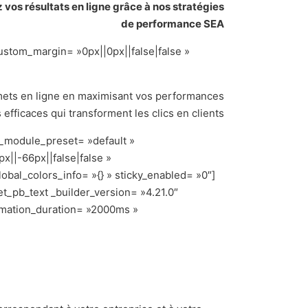
vos résultats en ligne grâce à nos stratégies
de performance SEA
custom_margin= »0px||0px||false|false »
mmets en ligne en maximisant vos performances
efficaces qui transforment les clics en clients
 _module_preset= »default »
||-66px||false|false »
bal_colors_info= »{} » sticky_enabled= »0″]
et_pb_text _builder_version= »4.21.0″
nimation_duration= »2000ms »