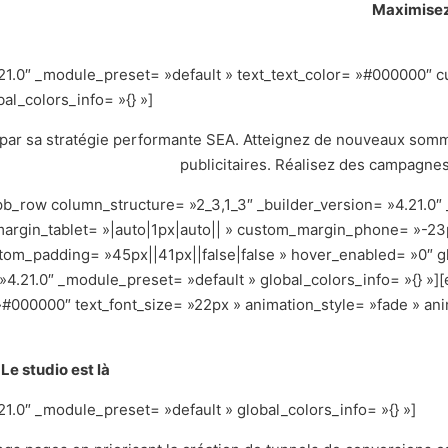
Maximisez 
.21.0″ _module_preset= »default » text_text_color= »#000000″ 
al_colors_info= »{} »]
e par sa stratégie performante SEA. Atteignez de nouveaux so
publicitaires. Réalisez des campagnes 
pb_row column_structure= »2_3,1_3″ _builder_version= »4.21.0″
argin_tablet= »|auto|1px|auto|| » custom_margin_phone= »-23px
m_padding= »45px||41px||false|false » hover_enabled= »0″ glo
4.21.0″ _module_preset= »default » global_colors_info= »{} »][
»#000000″ text_font_size= »22px » animation_style= »fade » a
Le studio est là
21.0″ _module_preset= »default » global_colors_info= »{} »]