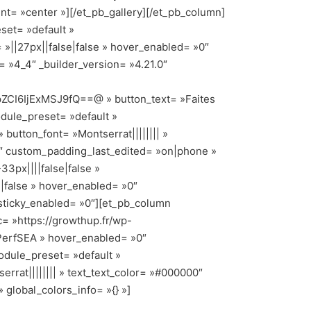
t= »center »][/et_pb_gallery][/et_pb_column]
set= »default »
»||27px||false|false » hover_enabled= »0″
= »4_4″ _builder_version= »4.21.0″
I6IjExMSJ9fQ==@ » button_text= »Faites
dule_preset= »default »
button_font= »Montserrat|||||||| »
3″ custom_padding_last_edited= »on|phone »
3px||||false|false »
|false » hover_enabled= »0″
 sticky_enabled= »0″][et_pb_column
c= »https://growthup.fr/wp-
»PerfSEA » hover_enabled= »0″
odule_preset= »default »
errat|||||||| » text_text_color= »#000000″
global_colors_info= »{} »]