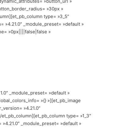
ynamic_attributes= »button_url »
utton_border_radius= »30px »
olumn][et_pb_column type= »3_5″
n= »4.21.0″ _module_preset= »default »
= »0px||||false|false »
1.0″ _module_preset= »default »
lobal_colors_info= »{} »][et_pb_image
r_version= »4.21.0″
][/et_pb_column][et_pb_column type= »1_3″
n= »4.21.0″ _module_preset= »default »