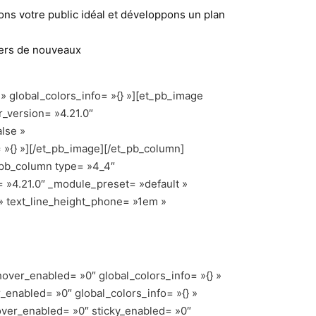
ons votre public idéal et développons un plan
vers de nouveaux
» global_colors_info= »{} »][et_pb_image
r_version= »4.21.0″
lse »
 »{} »][/et_pb_image][/et_pb_column]
t_pb_column type= »4_4″
n= »4.21.0″ _module_preset= »default »
» » text_line_height_phone= »1em »
hover_enabled= »0″ global_colors_info= »{} »
_enabled= »0″ global_colors_info= »{} »
hover_enabled= »0″ sticky_enabled= »0″