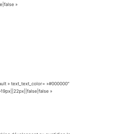
e|false »
ult » text_text_color= »#000000″
19px||22px||false|false »