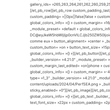
gallery_ids= »265,263,264,261,262,260,259,2
[/et_pb_row][et_pb_row custom_padding_last_
custom_padding= »||0px||false|false » custom
global_colors_info= »{} » custom_margin= »16
_module_preset= »default » global_colors_inf
DC@eyJkeW5hbWljIjp0cnVlLCJjb250ZW50Ijoi
comme eux » button_alignment= »center » _bui
custom_button= »on » button_text_size= »15px
global_colors_info= »{} »][/et_pb_button][/
_builder_version= »4.21.0″ _module_preset= »
custom_margin_last_edited= »on|phone » cus
global_colors_info= »{} » custom_margin= »-4
type= »1_3″ _builder_version= »4.21.0″ _modul
content/uploads/2024/04/PerfSEA.png » _build
sticky_enabled= »0″][/et_pb_image][/et_pb_co
global_colors_info= »{} »][et_pb_text _builder
text_font_size= »22px » custom_padding= »2px|