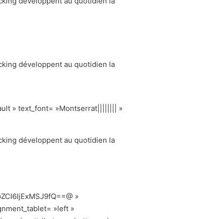
cking développent au quotidien la
cking développent au quotidien la
t » text_font= »Montserrat|||||||| »
cking développent au quotidien la
ZCI6IjExMSJ9fQ==@ »
gnment_tablet= »left »